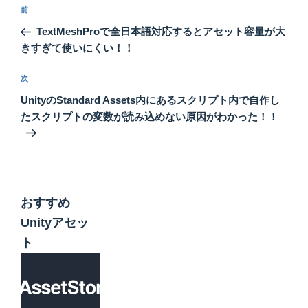
投
前
前
稿
の
TextMeshProで全日本語対応するとアセット容量が大
ナ
投
きすぎて使いにくい！！
ビ
稿
ゲ
次
次
の
ー
UnityのStandard Assets内にあるスクリプト内で自作し
投
シ
たスクリプトの変数が読み込めない原因がわかった！！
稿
ョ
ン
おすすめ
Unityアセッ
ト