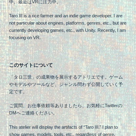
中。最近はVRに注力中。
Taro III is a rice farmer and an indie game developer. I are
not particular about engines, platforms, genres, etc., but are
currently developing games, etc., with Unity. Recently, I am
focusing on VR.
このサイトについて
「タロ三世」の成果物を展示するアトリエです。ゲーム
やモデルやツールなど、ジャンル問わず公開していく予
定です。
ご質問、お仕事依頼等ありましたら、お気軽にTwitterの
DMへご連絡ください。
This atelier will display the artifacts of “Taro III.” I plan to
show games, models, tools, etc., regardless of genre.