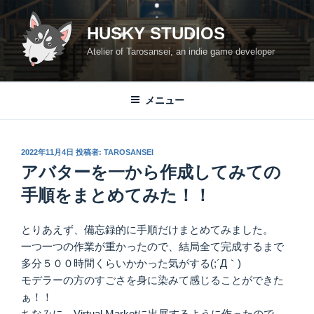
コ
ン
HUSKY STUDIOS
テ
Atelier of Tarosansei, an indie game developer
ン
ツ
へ
メニュー
ス
キ
ッ
投
2022年11月4日
投稿者:
TAROSANSEI
プ
稿
アバターを一から作成してみての
日:
手順をまとめてみた！！
とりあえず、備忘録的に手順だけまとめてみました。
一つ一つの作業が重かったので、結局全て完成するまで
多分５００時間くらいかかった気がする(;´Д｀)
モデラーの方のすごさを身に染みて感じることができた
ぁ！！
ちなみに、Virtual Marketに出展するように作ったので、