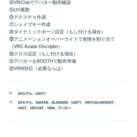
④VRChatでアバター動作確認
⑤UV展開
⑥テクスチャ作成
⑦シェイプキー作成
⑧ダイナミックボーン設定（もし付ける場合）
⓽アニメーションオーバーライドで表情を割り当て
（VRC Avatar Discripter）
⑩クロス設定（もし付ける場合）
⑪アバターをBOOTHで配布準備
⑫VRM対応（必要ならば）
カ
3Dモデル
、
UNITY
テ
タ
3Dモデル
、
AVATAR
、
BLENDER
、
UNITY
、
VIRTUALMARKET
、
ゴ
グ
VKET
、
VRCHAT
、
VRM
、
アバター
リ
ー