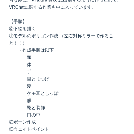
VRChatに関する作業も中に入っています。
【手順】
⓪下絵を描く
①モデルのポリゴン作成 （左右対称ミラーで作るこ
と！！）
・作成手順は以下
頭
体
手
目とまつげ
髪
ケモ耳としっぽ
服
靴と装飾
口の中
②ボーン作成
③ウェイトペイント