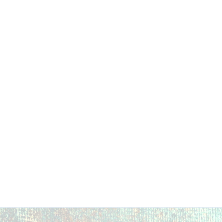
シ
ョ
ン