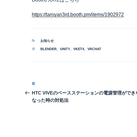
https://taroyan3rd.booth.pm/items/1902972
カ
お知らせ
テ
タ
BLENDER
、
UNITY
、
VKET4
、
VRCHAT
ゴ
グ
リ
ー
投
前
前
稿
の
HTC VIVEのベースステーションの電源管理ができ
投
なった時の対処法
ナ
稿
ビ
ゲ
ー