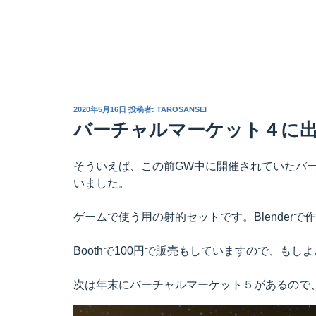
投
2020年5月16日
投稿者:
TAROSANSEI
稿
バーチャルマーケット４に
日:
そういえば、この前GW中に開催されていたバ
いました。
ゲームで使う用の射的セットです。Blenderで
Boothで100円で販売もしていますので、も
次は年末にバーチャルマーケット５があるので