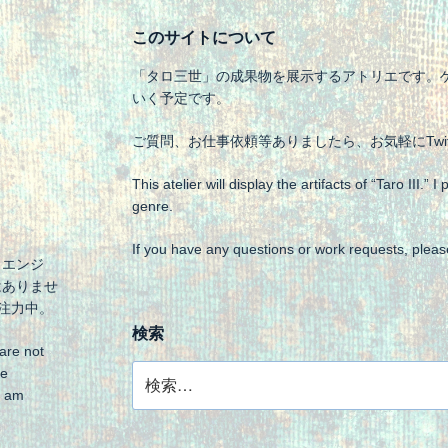
このサイトについて
「タロ三世」の成果物を展示するアトリエです。
いく予定です。
ご質問、お仕事依頼等ありましたら、お気軽にTwit
This atelier will display the artifacts of “Taro III.
genre.
If you have any questions or work requests, please
。エンジ
はありませ
に注力中。
検索
 are not
検
re
索:
I am