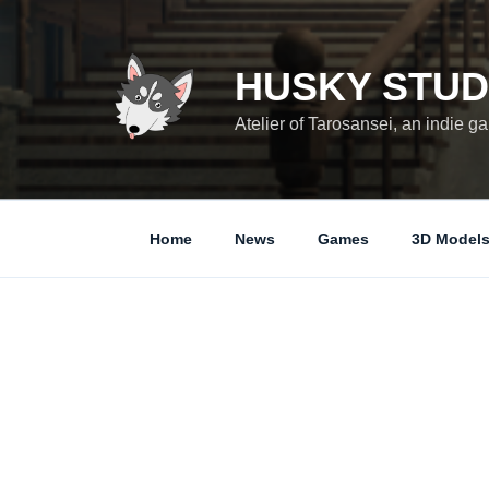
コ
ン
テ
HUSKY STUD
ン
ツ
Atelier of Tarosansei, an indie 
へ
ス
キ
ッ
Home
News
Games
3D Model
プ