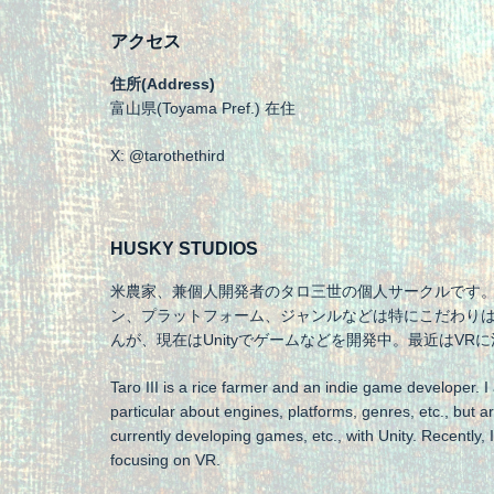
アクセス
住所(Address)
富山県(Toyama Pref.) 在住
X: @tarothethird
HUSKY STUDIOS
米農家、兼個人開発者のタロ三世の個人サークルです
ン、プラットフォーム、ジャンルなどは特にこだわり
んが、現在はUnityでゲームなどを開発中。最近はVR
Taro III is a rice farmer and an indie game developer. I
particular about engines, platforms, genres, etc., but a
currently developing games, etc., with Unity. Recently, 
focusing on VR.