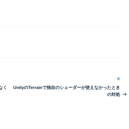
次
次
の
なく
UnityのTerrainで独自のシェーダーが使えなかったとき
投
の対処
稿