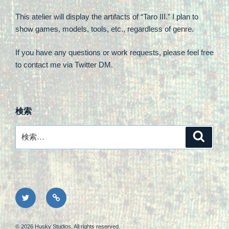
This atelier will display the artifacts of “Taro III.” I plan to
show games, models, tools, etc., regardless of genre.
If you have any questions or work requests, please feel free
to contact me via Twitter DM.
検索
検
検
索
索:
X
Privacy
Policy
© 2026 Husky Studios, All rights reserved.