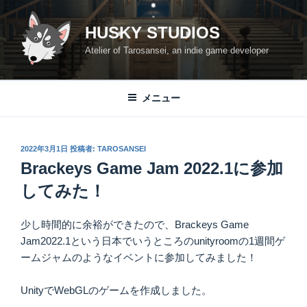
コ
ン
HUSKY STUDIOS
テ
Atelier of Tarosansei, an indie game developer
ン
ツ
へ
メニュー
ス
キ
ッ
投
2022年3月1日
投稿者:
TAROSANSEI
プ
稿
Brackeys Game Jam 2022.1に参加
日:
してみた！
少し時間的に余裕ができたので、Brackeys Game
Jam2022.1という日本でいうところのunityroomの1週間ゲ
ームジャムのようなイベントに参加してみました！
UnityでWebGLのゲームを作成しました。