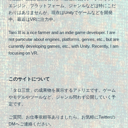
エンジン、プラットフォーム、ジャンルなどは特にこだ
わりはありませんが、現在はUnityでゲームなどを開発
中。最近はVRに注力中。
Taro III is a rice farmer and an indie game developer. I are
not particular about engines, platforms, genres, etc., but are
currently developing games, etc., with Unity. Recently, I am
focusing on VR.
このサイトについて
「タロ三世」の成果物を展示するアトリエです。ゲーム
やモデルやツールなど、ジャンル問わず公開していく予
定です。
ご質問、お仕事依頼等ありましたら、お気軽にTwitterの
DMへご連絡ください。