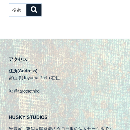
検
検
索
索:
アクセス
住所(Address)
富山県(Toyama Pref.) 在住
X: @tarothethird
HUSKY STUDIOS
米農家、兼個人開発者のタロ三世の個人サークルです。