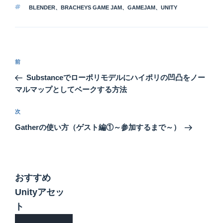
テ
タ
BLENDER
、
BRACHEYS GAME JAM
、
GAMEJAM
、
UNITY
ゴ
グ
リ
ー
投
前
前
稿
の
Substanceでローポリモデルにハイポリの凹凸をノー
ナ
投
マルマップとしてベークする方法
ビ
稿
ゲ
次
次
の
ー
Gatherの使い方（ゲスト編①～参加するまで～）
投
シ
稿
ョ
ン
おすすめ
Unityアセッ
ト