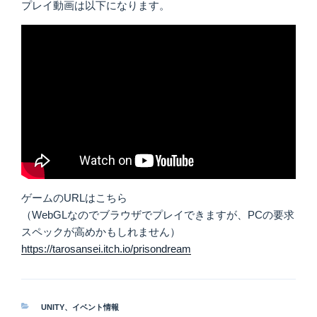
プレイ動画は以下になります。
ゲームのURLはこちら
（WebGLなのでブラウザでプレイできますが、PCの要求
スペックが高めかもしれません）
https://tarosansei.itch.io/prisondream
カ
UNITY
、
イベント情報