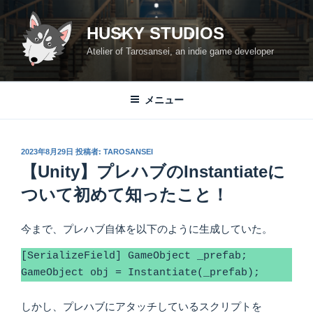
コ
ン
HUSKY STUDIOS
テ
Atelier of Tarosansei, an indie game developer
ン
ツ
へ
メニュー
ス
キ
ッ
投
2023年8月29日
投稿者:
TAROSANSEI
プ
稿
【Unity】プレハブのInstantiateに
日:
ついて初めて知ったこと！
今まで、プレハブ自体を以下のように生成していた。
[SerializeField] GameObject _prefab;

GameObject obj = Instantiate(_prefab);
しかし、プレハブにアタッチしているスクリプトを