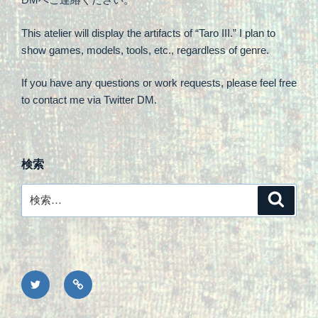
This atelier will display the artifacts of “Taro III.” I plan to
show games, models, tools, etc., regardless of genre.
If you have any questions or work requests, please feel free
to contact me via Twitter DM.
検索
検
検
索
索:
X
Privacy
Policy