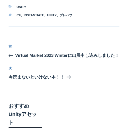
カ
UNITY
テ
タ
C#
、
INSTANTIATE
、
UNITY
、
プレハブ
ゴ
グ
リ
ー
投
前
前
稿
の
Virtual Market 2023 Winterに出展申し込みしました！
ナ
投
ビ
稿
次
次
ゲ
の
今読まないといけない本！！
投
ー
稿
シ
ョ
おすすめ
ン
Unityアセッ
ト