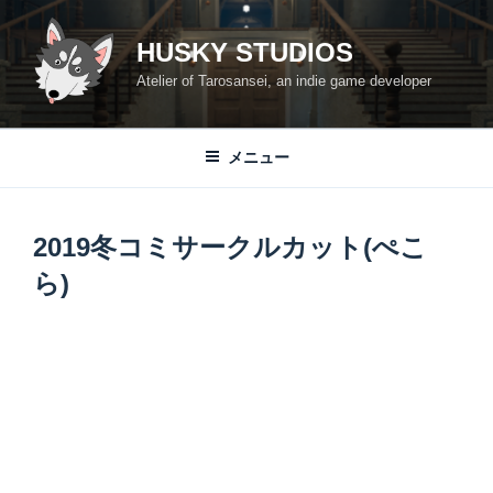
コ
ン
HUSKY STUDIOS
テ
Atelier of Tarosansei, an indie game developer
ン
ツ
へ
メニュー
ス
キ
ッ
2019冬コミサークルカット(ぺこ
プ
ら)