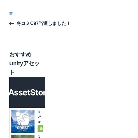
投
前
前
稿
の
冬コミC97当選しました！
ナ
投
ビ
稿
ゲ
ー
おすすめ
シ
Unityアセッ
ョ
ト
ン