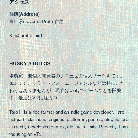
アクセス
住所(Address)
富山県(Toyama Pref.) 在住
X: @tarothethird
HUSKY STUDIOS
米農家、兼個人開発者のタロ三世の個人サークルです。
エンジン、プラットフォーム、ジャンルなどは特にこだ
わりはありませんが、現在はUnityでゲームなどを開発
中。最近はVRに注力中。
Taro III is a rice farmer and an indie game developer. I are
not particular about engines, platforms, genres, etc., but are
currently developing games, etc., with Unity. Recently, I am
focusing on VR.