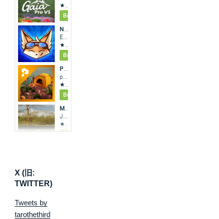
X (旧:
TWITTER)
Tweets by
tarothethird