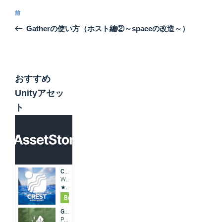
投
前
前
稿
の
Gatherの使い方（ホスト編②～spaceの改造～）
ナ
投
ビ
稿
ゲ
ー
おすすめ
シ
Unityアセッ
ョ
ト
ン