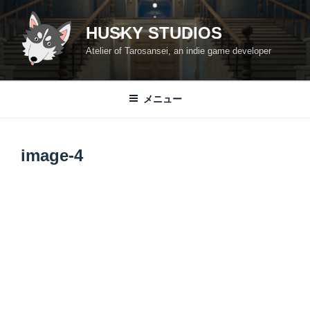
コ
ン
HUSKY STUDIOS
テ
Atelier of Tarosansei, an indie game developer
ン
ツ
へ
メニュー
ス
キ
ッ
image-4
プ