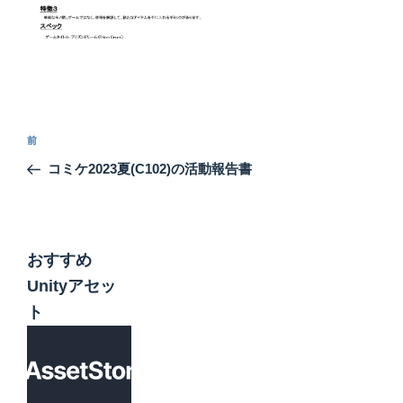
投
前
前
稿
の
コミケ2023夏(C102)の活動報告書
ナ
投
ビ
稿
ゲ
ー
おすすめ
シ
Unityアセッ
ョ
ト
ン