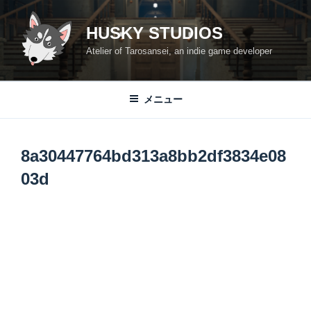
コ
ン
HUSKY STUDIOS
テ
Atelier of Tarosansei, an indie game developer
ン
ツ
へ
メニュー
ス
キ
ッ
8a30447764bd313a8bb2df3834e08
プ
03d