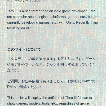
Taro III is a rice farmer and an indie game developer. I are
not particular about engines, platforms, genres, etc., but are
currently developing games, etc., with Unity. Recently, I am
focusing on VR.
このサイトについて
「タロ三世」の成果物を展示するアトリエです。ゲーム
やモデルやツールなど、ジャンル問わず公開していく予
定です。
ご質問、お仕事依頼等ありましたら、お気軽にTwitterの
DMへご連絡ください。
This atelier will display the artifacts of “Taro III.” I plan to
show games, models, tools, etc., regardless of genre.