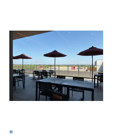
投
前
前
稿
の