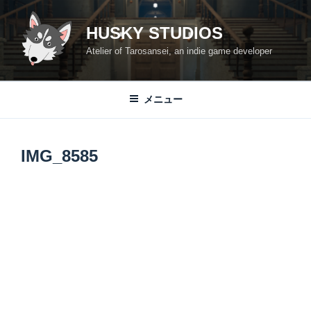
コ
ン
HUSKY STUDIOS
テ
Atelier of Tarosansei, an indie game developer
ン
ツ
へ
メニュー
ス
キ
ッ
IMG_8585
プ