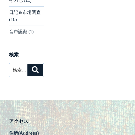
その他
(11)
日記＆市場調査
(10)
音声認識
(1)
検索
検
検
索
索:
アクセス
住所(Address)