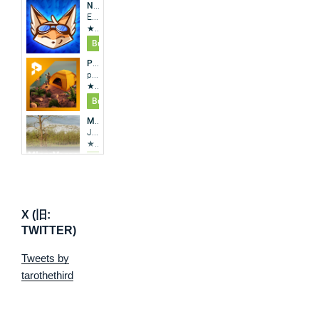
X (旧:
TWITTER)
Tweets by
tarothethird