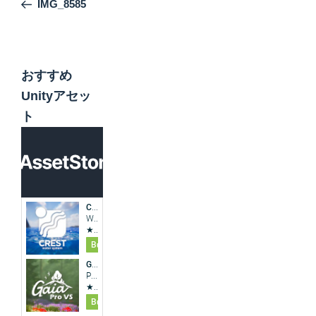
IMG_8585
ナ
投
ビ
稿
ゲ
ー
おすすめ
シ
Unityアセッ
ョ
ト
ン