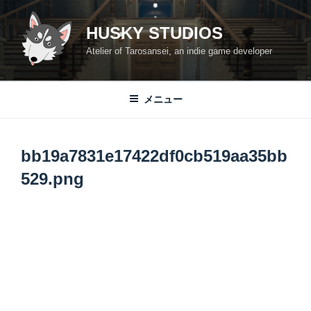
コ
ン
HUSKY STUDIOS
テ
Atelier of Tarosansei, an indie game developer
ン
ツ
へ
メニュー
ス
キ
ッ
bb19a7831e17422df0cb519aa35bb
プ
529.png