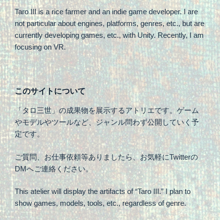
Taro III is a rice farmer and an indie game developer. I are
not particular about engines, platforms, genres, etc., but are
currently developing games, etc., with Unity. Recently, I am
focusing on VR.
このサイトについて
「タロ三世」の成果物を展示するアトリエです。ゲーム
やモデルやツールなど、ジャンル問わず公開していく予
定です。
ご質問、お仕事依頼等ありましたら、お気軽にTwitterの
DMへご連絡ください。
This atelier will display the artifacts of “Taro III.” I plan to
show games, models, tools, etc., regardless of genre.