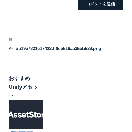
投
前
前
稿
の
bb19a7831e17422df0cb519aa35bb529.png
ナ
投
ビ
稿
ゲ
ー
おすすめ
シ
Unityアセッ
ョ
ト
ン