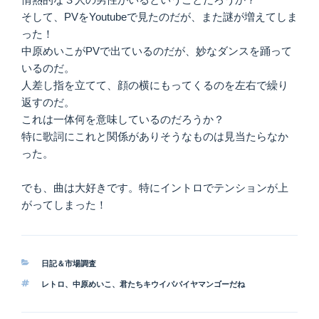
そして、PVをYoutubeで見たのだが、また謎が増えてしま
った！
中原めいこがPVで出ているのだが、妙なダンスを踊って
いるのだ。
人差し指を立てて、顔の横にもってくるのを左右で繰り
返すのだ。
これは一体何を意味しているのだろうか？
特に歌詞にこれと関係がありそうなものは見当たらなか
った。
でも、曲は大好きです。特にイントロでテンションが上
がってしまった！
カ
日記＆市場調査
テ
タ
レトロ
、
中原めいこ
、
君たちキウイパパイヤマンゴーだね
ゴ
グ
リ
ー