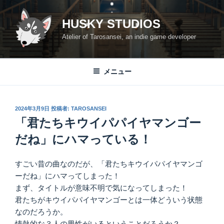
コ
ン
HUSKY STUDIOS
テ
Atelier of Tarosansei, an indie game developer
ン
ツ
へ
メニュー
ス
キ
ッ
投
2024年3月9日
投稿者:
TAROSANSEI
プ
稿
「君たちキウイパパイヤマンゴー
日:
だね」にハマっている！
すごい昔の曲なのだが、「君たちキウイパパイヤマンゴ
ーだね」にハマってしまった！
まず、タイトルが意味不明で気になってしまった！
君たちがキウイパパイヤマンゴーとは一体どういう状態
なのだろうか。
情熱的な３人の男性がいるということだろうか？