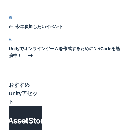
投
前
前
稿
の
今年参加したいイベント
ナ
投
ビ
稿
次
次
ゲ
の
Unityでオンラインゲームを作成するためにNetCodeを勉
投
ー
強中！！
稿
シ
ョ
ン
おすすめ
Unityアセッ
ト