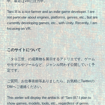
中。最近はVRに注力中。
Taro III is a rice farmer and an indie game developer. I are
not particular about engines, platforms, genres, etc., but are
currently developing games, etc., with Unity. Recently, I am
focusing on VR.
このサイトについて
「タロ三世」の成果物を展示するアトリエです。ゲーム
やモデルやツールなど、ジャンル問わず公開していく予
定です。
ご質問、お仕事依頼等ありましたら、お気軽にTwitterの
DMへご連絡ください。
This atelier will display the artifacts of “Taro III.” I plan to
show games, models, tools, etc., regardless of genre.