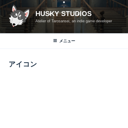
コ
ン
HUSKY STUDIOS
テ
Atelier of Tarosansei, an indie game developer
ン
ツ
へ
メニュー
ス
キ
ッ
アイコン
プ