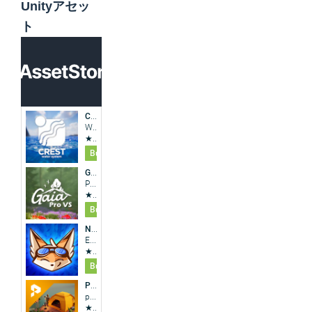
シ
Unityアセッ
ョ
ト
ン