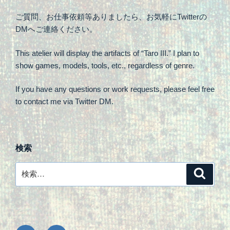
ご質問、お仕事依頼等ありましたら、お気軽にTwitterの
DMへご連絡ください。
This atelier will display the artifacts of “Taro III.” I plan to
show games, models, tools, etc., regardless of genre.
If you have any questions or work requests, please feel free
to contact me via Twitter DM.
検索
検
検
索
索: