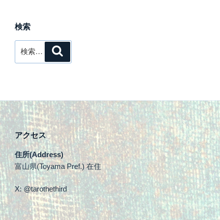
検索
検
検
索
索:
アクセス
住所(Address)
富山県(Toyama Pref.) 在住
X: @tarothethird