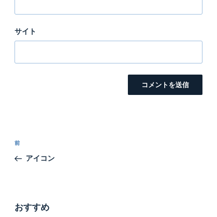
サイト
投
前
前
稿
の
アイコン
ナ
投
ビ
稿
ゲ
ー
おすすめ