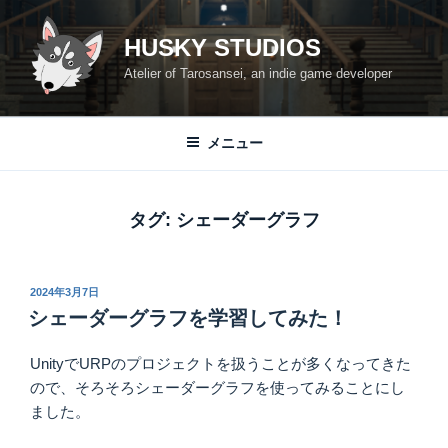
コ
ン
HUSKY STUDIOS
テ
Atelier of Tarosansei, an indie game developer
ン
ツ
へ
メニュー
ス
キ
ッ
タグ:
シェーダーグラフ
プ
投
2024年3月7日
稿
シェーダーグラフを学習してみた！
日:
UnityでURPのプロジェクトを扱うことが多くなってきた
ので、そろそろシェーダーグラフを使ってみることにし
ました。