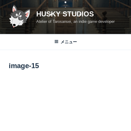
コ
ン
HUSKY STUDIOS
テ
Atelier of Tarosansei, an indie game developer
ン
ツ
へ
メニュー
ス
キ
ッ
image-15
プ