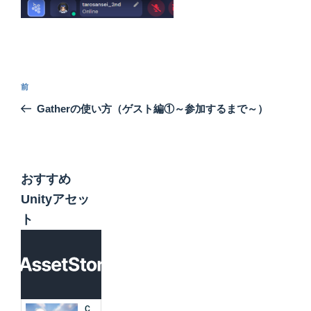
投
前
前
稿
の
Gatherの使い方（ゲスト編①～参加するまで～）
ナ
投
ビ
稿
ゲ
ー
おすすめ
シ
Unityアセッ
ョ
ト
ン