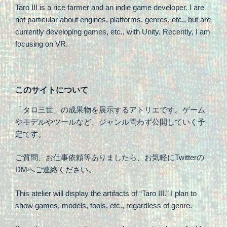
Taro III is a rice farmer and an indie game developer. I are
not particular about engines, platforms, genres, etc., but are
currently developing games, etc., with Unity. Recently, I am
focusing on VR.
このサイトについて
「タロ三世」の成果物を展示するアトリエです。ゲーム
やモデルやツールなど、ジャンル問わず公開していく予
定です。
ご質問、お仕事依頼等ありましたら、お気軽にTwitterの
DMへご連絡ください。
This atelier will display the artifacts of “Taro III.” I plan to
show games, models, tools, etc., regardless of genre.